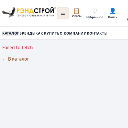
📋
♡
👤
Заказы
Избранное
Войти
КАТАЛОГ
БРЕНДЫ
КАК КУПИТЬ
О КОМПАНИИ
КОНТАКТЫ
Failed to fetch
← В каталог