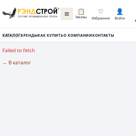
📋
♡
👤
Заказы
Избранное
Войти
КАТАЛОГ
БРЕНДЫ
КАК КУПИТЬ
О КОМПАНИИ
КОНТАКТЫ
Failed to fetch
← В каталог