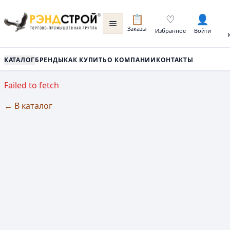
📋
♡
👤
Заказы
Избранное
Войти
КАТАЛОГ
БРЕНДЫ
КАК КУПИТЬ
О КОМПАНИИ
КОНТАКТЫ
Failed to fetch
← В каталог