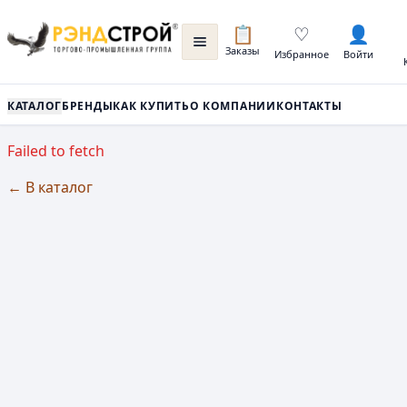
📋
♡
👤
Заказы
Избранное
Войти
КАТАЛОГ
БРЕНДЫ
КАК КУПИТЬ
О КОМПАНИИ
КОНТАКТЫ
Failed to fetch
← В каталог