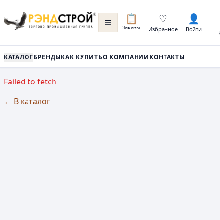
📋
♡
👤
Заказы
Избранное
Войти
КАТАЛОГ
БРЕНДЫ
КАК КУПИТЬ
О КОМПАНИИ
КОНТАКТЫ
Failed to fetch
← В каталог