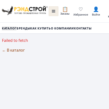
📋
♡
👤
Заказы
Избранное
Войти
КАТАЛОГ
БРЕНДЫ
КАК КУПИТЬ
О КОМПАНИИ
КОНТАКТЫ
Failed to fetch
← В каталог