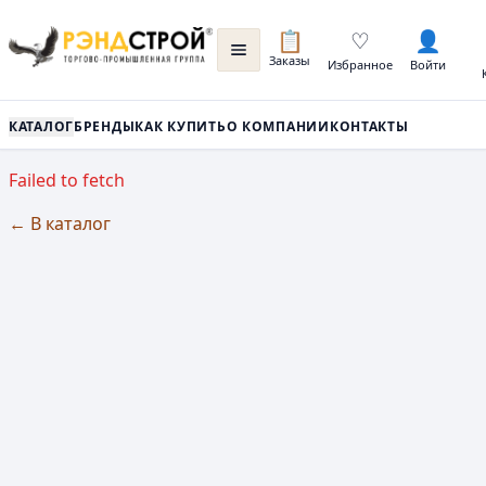
📋
♡
👤
Заказы
Избранное
Войти
КАТАЛОГ
БРЕНДЫ
КАК КУПИТЬ
О КОМПАНИИ
КОНТАКТЫ
Failed to fetch
← В каталог