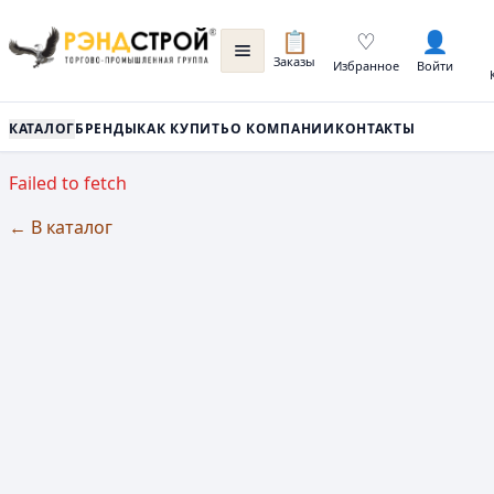
📋
♡
👤
Заказы
Избранное
Войти
КАТАЛОГ
БРЕНДЫ
КАК КУПИТЬ
О КОМПАНИИ
КОНТАКТЫ
Failed to fetch
← В каталог