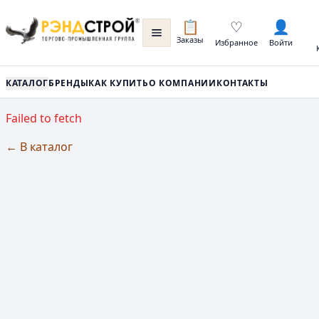
📋
♡
👤
Заказы
Избранное
Войти
КАТАЛОГ
БРЕНДЫ
КАК КУПИТЬ
О КОМПАНИИ
КОНТАКТЫ
Failed to fetch
← В каталог