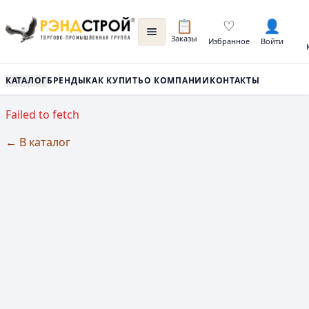
📋
♡
👤
Заказы
Избранное
Войти
КАТАЛОГ
БРЕНДЫ
КАК КУПИТЬ
О КОМПАНИИ
КОНТАКТЫ
Failed to fetch
← В каталог