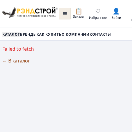
📋
♡
👤
Заказы
Избранное
Войти
КАТАЛОГ
БРЕНДЫ
КАК КУПИТЬ
О КОМПАНИИ
КОНТАКТЫ
Failed to fetch
← В каталог