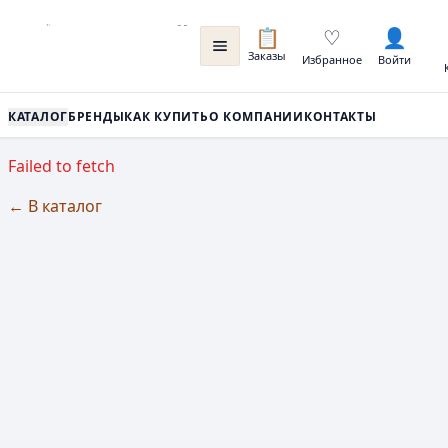
📋
♡
👤
Заказы
Избранное
Войти
КАТАЛОГ
БРЕНДЫ
КАК КУПИТЬ
О КОМПАНИИ
КОНТАКТЫ
Failed to fetch
← В каталог