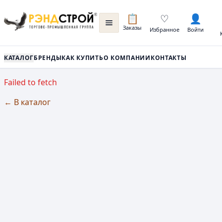
📋
♡
👤
Заказы
Избранное
Войти
КАТАЛОГ
БРЕНДЫ
КАК КУПИТЬ
О КОМПАНИИ
КОНТАКТЫ
Failed to fetch
← В каталог