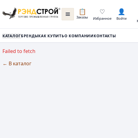
📋
♡
👤
Заказы
Избранное
Войти
КАТАЛОГ
БРЕНДЫ
КАК КУПИТЬ
О КОМПАНИИ
КОНТАКТЫ
Failed to fetch
← В каталог