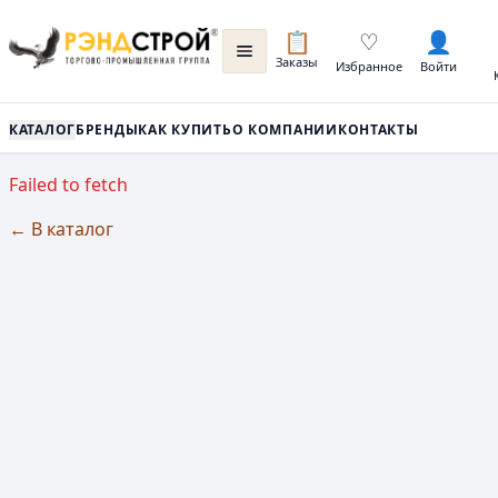
📋
♡
👤
Заказы
Избранное
Войти
КАТАЛОГ
БРЕНДЫ
КАК КУПИТЬ
О КОМПАНИИ
КОНТАКТЫ
Failed to fetch
← В каталог