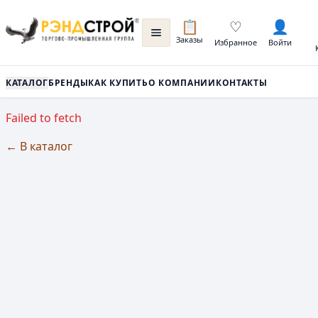
📋
♡
👤
Заказы
Избранное
Войти
КАТАЛОГ
БРЕНДЫ
КАК КУПИТЬ
О КОМПАНИИ
КОНТАКТЫ
Failed to fetch
← В каталог