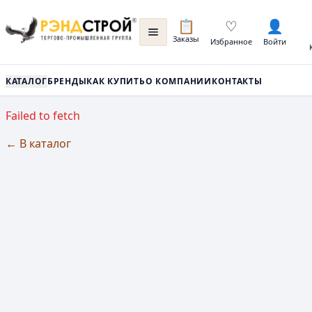
📋
♡
👤
Заказы
Избранное
Войти
КАТАЛОГ
БРЕНДЫ
КАК КУПИТЬ
О КОМПАНИИ
КОНТАКТЫ
Failed to fetch
← В каталог